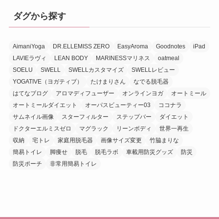
ダグから探す
AimaniYoga
DR.ELLEMISS ZERO
EasyAroma
Goodnotes
iPad
LAVIEラヴィ
LEAN BODY
MARINESSマリネス
oatmeal
SOELU
SWELL
SWELLカスタマイズ
SWELLレビュー
YOGATIVE（ヨガティブ）
たけまりさん
なでる脱毛器
はてなブログ
アロマディフューザー
オンラインヨガ
オートミール
オートミールダイエット
オーパスビューティー03
ココナラ
サムネイル画像
スターフィルター
ステップバー
ダイエット
ドクターエルミスゼロ
マグラック
リーンボディ
世界一再生
収納
宅トレ
家庭用脱毛器
画像サイズ変更
竹脇まりな
簡易トイレ
脚痩せ
脱毛
脱毛ラボ
車載用防災グッズ
防災
防災ポーチ
非常用簡易トイレ