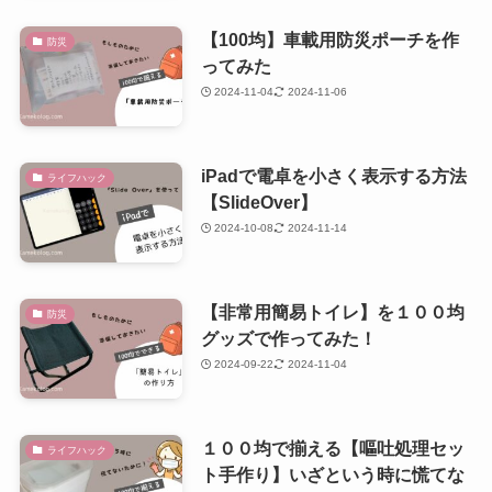
【100均】車載用防災ポーチを作
防災
ってみた
2024-11-04
2024-11-06
iPadで電卓を小さく表示する方法
ライフハック
【SlideOver】
2024-10-08
2024-11-14
【非常用簡易トイレ】を１００均
防災
グッズで作ってみた！
2024-09-22
2024-11-04
１００均で揃える【嘔吐処理セッ
ライフハック
ト手作り】いざという時に慌てな