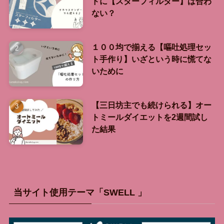
ドに【スターフィルター】は合わ
ない？
１００均で揃える【嘔吐処理セッ
ト手作り】いざという時に慌てな
いために
【三日坊主でも続けられる】オー
トミールダイエットを2週間試し
た結果
当サイト使用テーマ「SWELL 」