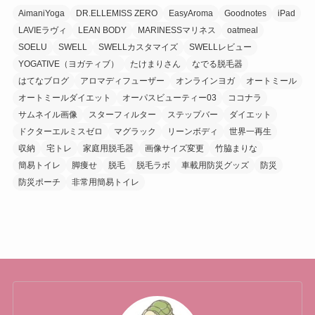
AimaniYoga
DR.ELLEMISS ZERO
EasyAroma
Goodnotes
iPad
LAVIEラヴィ
LEAN BODY
MARINESSマリネス
oatmeal
SOELU
SWELL
SWELLカスタマイズ
SWELLレビュー
YOGATIVE（ヨガティブ）
たけまりさん
なでる脱毛器
はてなブログ
アロマディフューザー
オンラインヨガ
オートミール
オートミールダイエット
オーパスビューティー03
ココナラ
サムネイル画像
スターフィルター
ステップバー
ダイエット
ドクターエルミスゼロ
マグラック
リーンボディ
世界一再生
収納
宅トレ
家庭用脱毛器
画像サイズ変更
竹脇まりな
簡易トイレ
脚痩せ
脱毛
脱毛ラボ
車載用防災グッズ
防災
防災ポーチ
非常用簡易トイレ